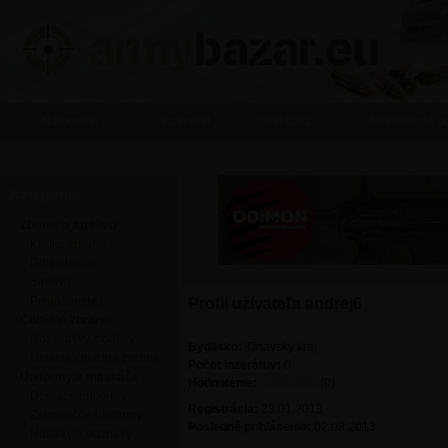
Najnovšie
Inzerenti
Diskusia
Všeobecné p
Kategórie
Zbrane a strelivo
Krátke zbrane
Dlhé zbrane
Strelivo
Príslušenstvo
Profil užívateľa andrej6
Chladné zbrane
Nože, dýky, bodáky
Bydlisko:
Trnavský kraj
Ostatné chladné zbrane
Počet inzerátov:
0
Uniformy a maskáče
Hodnotenie:
(0)
Domáce uniformy
Registrácia:
23.01.2013
Zahraničné uniformy
Posledné prihlásenie:
02.08.2013
Nášivky a odznaky