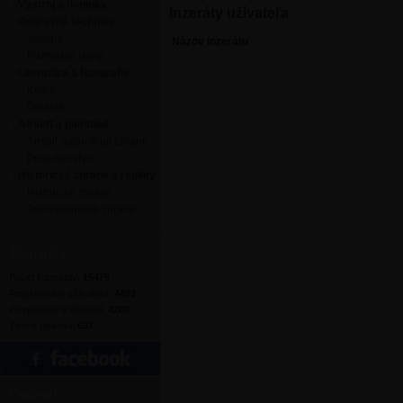
Výstroj a doplnky
Inzeráty užívateľa
Dopravná technika
Vozidlá
Názov inzerátu
Náhradné diely
Literatúra a fotografie
Knihy
Ostatné
Airsoft a paintball
Airsoft a paintball zbrane
Príslušenstvo
Historické zbrane a repliky
Historické zbrane
Znehodnotené zbrane
Štatistiky
Počet inzerátov:
15475
Registrovaní užívatelia:
4492
Príspevkov v diskusii:
4289
Tém v diskusii:
637
Partneri