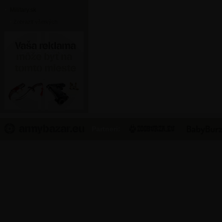
Military.sk
Zobraziť všetkých
Partneri: